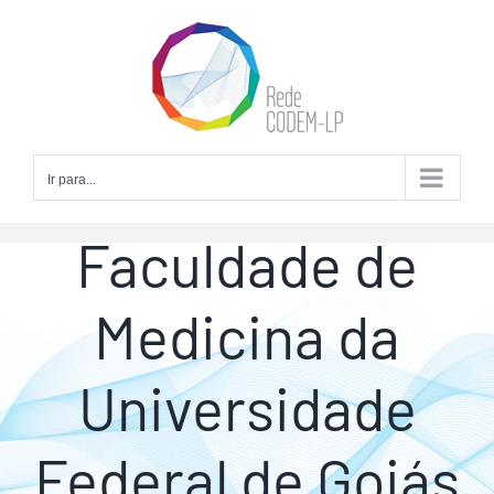
Skip
to
content
Ir para...
Faculdade de
Medicina da
Universidade
Federal de Goiás